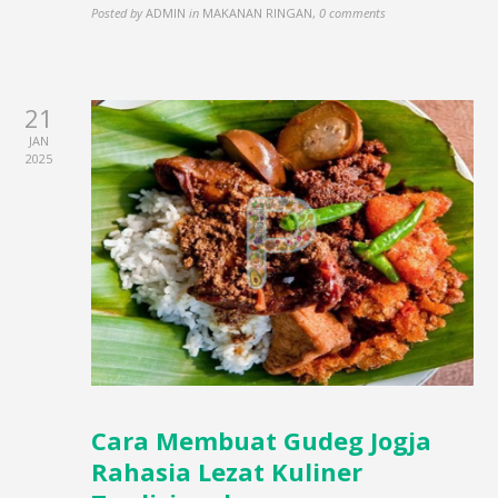
Posted by
ADMIN
in
MAKANAN RINGAN
,
0 comments
21
JAN
2025
Cara Membuat Gudeg Jogja
Rahasia Lezat Kuliner