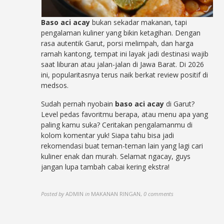
Baso aci acay
bukan sekadar makanan, tapi
pengalaman kuliner yang bikin ketagihan. Dengan
rasa autentik Garut, porsi melimpah, dan harga
ramah kantong, tempat ini layak jadi destinasi wajib
saat liburan atau jalan-jalan di Jawa Barat. Di 2026
ini, popularitasnya terus naik berkat review positif di
medsos.
Sudah pernah nyobain
baso aci acay
di Garut?
Level pedas favoritmu berapa, atau menu apa yang
paling kamu suka? Ceritakan pengalamanmu di
kolom komentar yuk! Siapa tahu bisa jadi
rekomendasi buat teman-teman lain yang lagi cari
kuliner enak dan murah. Selamat ngacay, guys
jangan lupa tambah cabai kering ekstra!
Posted by
ADMIN
in
MAKANAN RINGAN
,
0 comments