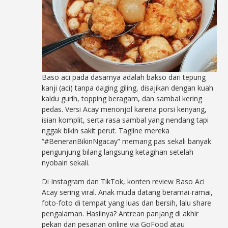
Baso aci pada dasarnya adalah bakso dari tepung
kanji (aci) tanpa daging giling, disajikan dengan kuah
kaldu gurih, topping beragam, dan sambal kering
pedas. Versi Acay menonjol karena porsi kenyang,
isian komplit, serta rasa sambal yang nendang tapi
nggak bikin sakit perut. Tagline mereka
“#BeneranBikinNgacay” memang pas sekali banyak
pengunjung bilang langsung ketagihan setelah
nyobain sekali.
Di Instagram dan TikTok, konten review Baso Aci
Acay sering viral. Anak muda datang beramai-ramai,
foto-foto di tempat yang luas dan bersih, lalu share
pengalaman. Hasilnya? Antrean panjang di akhir
pekan dan pesanan online via GoFood atau