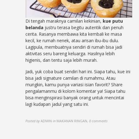
Di tengah maraknya camilan kekinian,
kue putu
belanda
justru terasa begitu autentik dan penuh
cerita. Rasanya membawa kita kembali ke masa
kecil, ke rumah nenek, atau arisan ibu-ibu dulu.
Lagipula, membuatnya sendiri di rumah bisa jadi
aktivitas seru bareng keluarga. Hasilnya lebih
higienis, dan tentu saja lebih murah.
Jadi, yuk coba buat sendiri hari ini. Siapa tahu, kue ini
bisa jadi signature camilan di rumahmu. Atau
mungkin, kamu punya variasi isian favorit? Share
pengalamanmu di kolom komentar ya! Siapa tahu
bisa menginspirasi banyak orang untuk mencintai
lagi kudapan jadul yang satu ini.
Posted by
ADMIN
in
MAKANAN RINGAN
,
0 comments