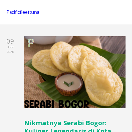
Pacificfleettuna
09
APR
2026
Nikmatnya Serabi Bogor:
Kuliner Legendaris di Kota