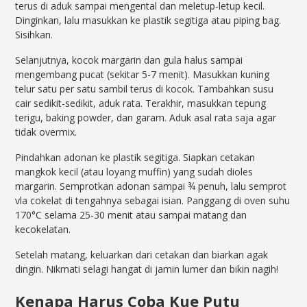
terus di aduk sampai mengental dan meletup-letup kecil.
Dinginkan, lalu masukkan ke plastik segitiga atau piping bag.
Sisihkan.
Selanjutnya, kocok margarin dan gula halus sampai
mengembang pucat (sekitar 5-7 menit). Masukkan kuning
telur satu per satu sambil terus di kocok. Tambahkan susu
cair sedikit-sedikit, aduk rata. Terakhir, masukkan tepung
terigu, baking powder, dan garam. Aduk asal rata saja agar
tidak overmix.
Pindahkan adonan ke plastik segitiga. Siapkan cetakan
mangkok kecil (atau loyang muffin) yang sudah dioles
margarin. Semprotkan adonan sampai ¾ penuh, lalu semprot
vla cokelat di tengahnya sebagai isian. Panggang di oven suhu
170°C selama 25-30 menit atau sampai matang dan
kecokelatan.
Setelah matang, keluarkan dari cetakan dan biarkan agak
dingin. Nikmati selagi hangat di jamin lumer dan bikin nagih!
Kenapa Harus Coba Kue Putu