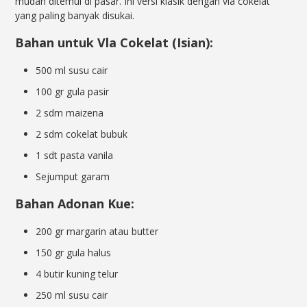
mudah ditemui di pasar. Ini versi klasik dengan vla cokelat
yang paling banyak disukai.
Bahan untuk Vla Cokelat (Isian):
500 ml susu cair
100 gr gula pasir
2 sdm maizena
2 sdm cokelat bubuk
1 sdt pasta vanila
Sejumput garam
Bahan Adonan Kue:
200 gr margarin atau butter
150 gr gula halus
4 butir kuning telur
250 ml susu cair