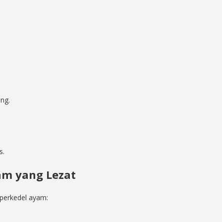
ng.
s.
am yang Lezat
perkedel ayam: