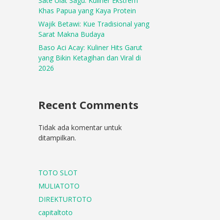
Sate Ulat Sagu: Kuliner Ekstrem
Khas Papua yang Kaya Protein
Wajik Betawi: Kue Tradisional yang
Sarat Makna Budaya
Baso Aci Acay: Kuliner Hits Garut
yang Bikin Ketagihan dan Viral di
2026
Recent Comments
Tidak ada komentar untuk
ditampilkan.
TOTO SLOT
MULIATOTO
DIREKTURTOTO
capitaltoto