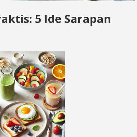
aktis: 5 Ide Sarapan