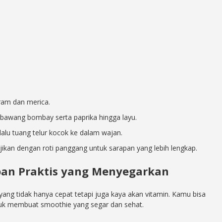
ram dan merica.
 bawang bombay serta paprika hingga layu.
lu tuang telur kocok ke dalam wajan.
kan dengan roti panggang untuk sarapan yang lebih lengkap.
pan Praktis yang Menyegarkan
yang tidak hanya cepat tetapi juga kaya akan vitamin. Kamu bisa
uk membuat smoothie yang segar dan sehat.