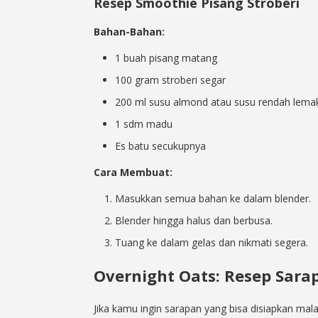
Resep Smoothie Pisang Stroberi
Bahan-Bahan:
1 buah pisang matang
100 gram stroberi segar
200 ml susu almond atau susu rendah lema
1 sdm madu
Es batu secukupnya
Cara Membuat:
Masukkan semua bahan ke dalam blender.
Blender hingga halus dan berbusa.
Tuang ke dalam gelas dan nikmati segera.
Overnight Oats: Resep Sara
Jika kamu ingin sarapan yang bisa disiapkan m