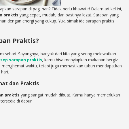
kan sarapan di pagi hari? Tidak perlu khawatir! Dalam artikel ini,
n praktis
yang cepat, mudah, dan pastinya lezat. Sarapan yang
hari dengan energi yang cukup. Yuk, simak ide sarapan praktis
pan Praktis?
m sehari. Sayangnya, banyak dari kita yang sering melewatkan
esep sarapan praktis
, kamu bisa menyiapkan makanan bergizi
nya menghemat waktu, tetapi juga memastikan tubuh mendapatkan
hari.
hat dan Praktis
n praktis
yang sangat mudah dibuat. Kamu hanya memerlukan
ersedia di dapur.