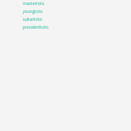
mastertoto
youngtoto
sultantoto
presidenttoto