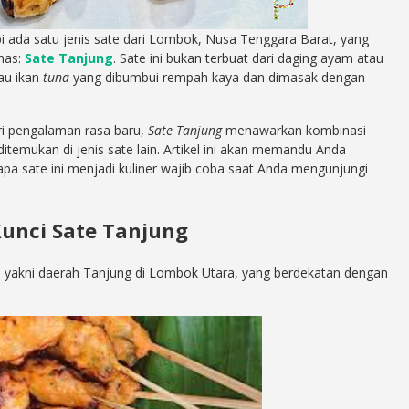
pi ada satu jenis sate dari Lombok, Nusa Tenggara Barat, yang
khas:
Sate Tanjung
. Sate ini bukan terbuat dari daging ayam atau
au ikan
tuna
yang dibumbui rempah kaya dan dimasak dengan
ari pengalaman rasa baru,
Sate Tanjung
menawarkan kombinasi
ditemukan di jenis sate lain. Artikel ini akan memandu Anda
a sate ini menjadi kuliner wajib coba saat Anda mengunjungi
unci Sate Tanjung
ya, yakni daerah Tanjung di Lombok Utara, yang berdekatan dengan