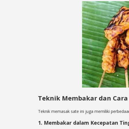
Teknik Membakar dan Cara 
Teknik memasak sate ini juga memiliki perbedaa
1. Membakar dalam Kecepatan Tin