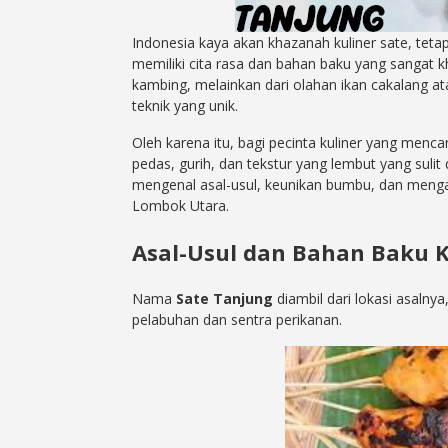
Indonesia kaya akan khazanah kuliner sate, teta
memiliki cita rasa dan bahan baku yang sangat 
kambing, melainkan dari olahan ikan cakalang at
teknik yang unik.
Oleh karena itu, bagi pecinta kuliner yang menc
pedas, gurih, dan tekstur yang lembut yang sulit 
mengenal asal-usul, keunikan bumbu, dan mengap
Lombok Utara.
Asal-Usul dan Bahan Baku K
Nama
Sate Tanjung
diambil dari lokasi asaln
pelabuhan dan sentra perikanan.