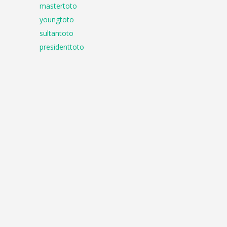
mastertoto
youngtoto
sultantoto
presidenttoto