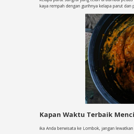
kaya rempah dengan gurihnya kelapa parut dan 
Kapan Waktu Terbaik Menci
ika Anda berwisata ke Lombok, jangan lewatkan 