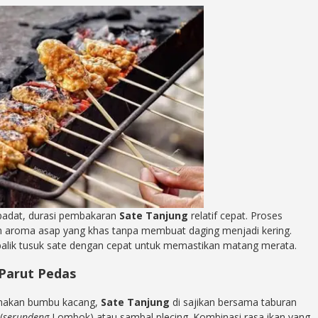
padat, durasi pembakaran
Sate Tanjung
relatif cepat. Proses
 aroma asap yang khas tanpa membuat daging menjadi kering.
balik tusuk sate dengan cepat untuk memastikan matang merata.
 Parut Pedas
unakan bumbu kacang,
Sate Tanjung
di sajikan bersama taburan
(
serundeng
Lombok) atau sambal plecing. Kombinasi rasa ikan yang