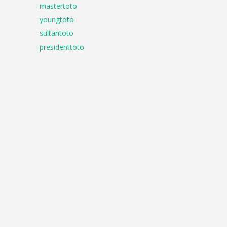
mastertoto
youngtoto
sultantoto
presidenttoto