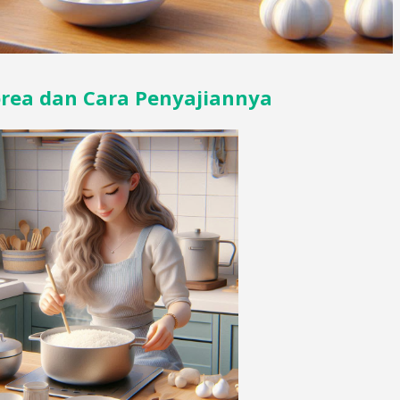
orea dan Cara Penyajiannya