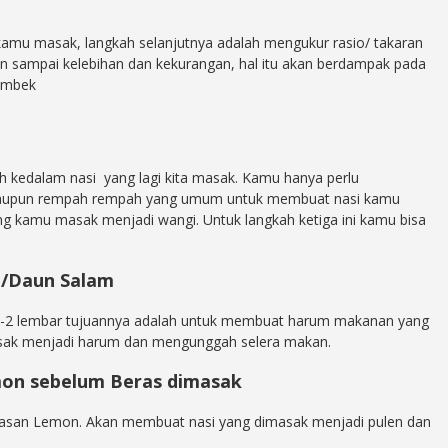
kamu masak, langkah selanjutnya adalah mengukur rasio/ takaran
an sampai kelebihan dan kekurangan, hal itu akan berdampak pada
lembek
dalam nasi yang lagi kita masak. Kamu hanya perlu
aupun rempah rempah yang umum untuk membuat nasi kamu
ang kamu masak menjadi wangi. Untuk langkah ketiga ini kamu bisa
/Daun Salam
2 lembar tujuannya adalah untuk membuat harum makanan yang
a masak menjadi harum dan mengunggah selera makan.
mon sebelum Beras dimasak
san Lemon. Akan membuat nasi yang dimasak menjadi pulen dan