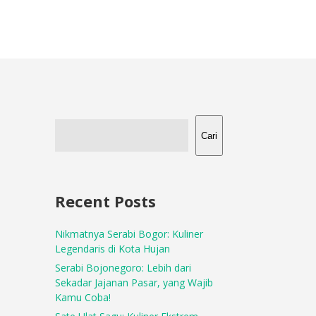
Cari
Recent Posts
Nikmatnya Serabi Bogor: Kuliner
Legendaris di Kota Hujan
Serabi Bojonegoro: Lebih dari
Sekadar Jajanan Pasar, yang Wajib
Kamu Coba!