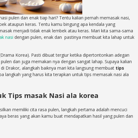
nasi pulen dan enak tiap hari? Tentu kalian pernah memasak nasi,
mbek ataupun keras. Tentu kamu bingung apa kendala yang
asak menjadi tidak enak lembek atau keras. Mari kita sama-sama
ak nasi
dengan pulen, enak dan pastinya membuat kita lahap untuk
(Drama Korea). Pasti dibuat tergiur ketika dipertontonkan adegan
 pulen dan juga memakan nya dengan sangat lahap. Supaya kalian
di Drakor, alangkah baiknya mari kita langsung membuat
tips
a langkah yang harus kita terapkan untuk tips memasak nasi ala
k Tips masak Nasi ala korea
kan memiliki cita rasa pulen, langkah pertama adalah mencuci
supaya beras yang akan kamu buat mendapatkan hasil yang pulen dan